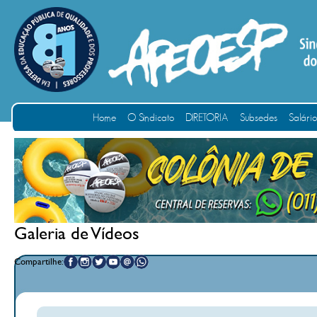
Home
O Sindicato
DIRETORIA
Subsedes
Salári
Galeria de Vídeos
Compartilhe: