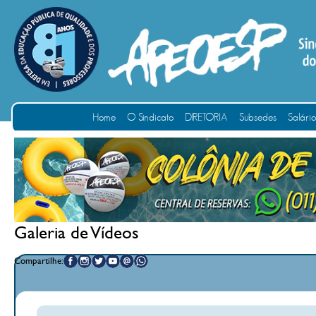
Home
O Sindicato
DIRETORIA
Subsedes
Salári
Galeria de Vídeos
Compartilhe: