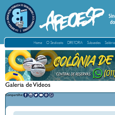
Home
O Sindicato
DIRETORIA
Subsedes
Salári
Galeria de Vídeos
Compartilhe: