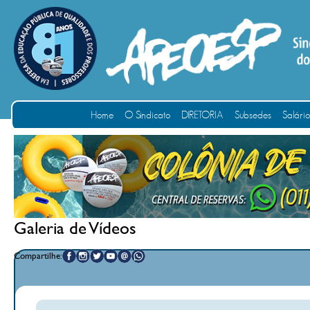
Home
O Sindicato
DIRETORIA
Subsedes
Salári
Galeria de Vídeos
Compartilhe: