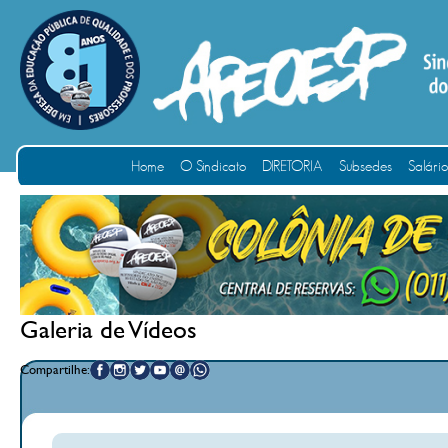
Home
O Sindicato
DIRETORIA
Subsedes
Salári
Galeria de Vídeos
Compartilhe: