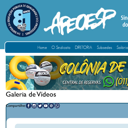
Home
O Sindicato
DIRETORIA
Subsedes
Salári
Galeria de Vídeos
Compartilhe: