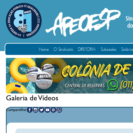
Home
O Sindicato
DIRETORIA
Subsedes
Salári
Galeria de Vídeos
Compartilhe: