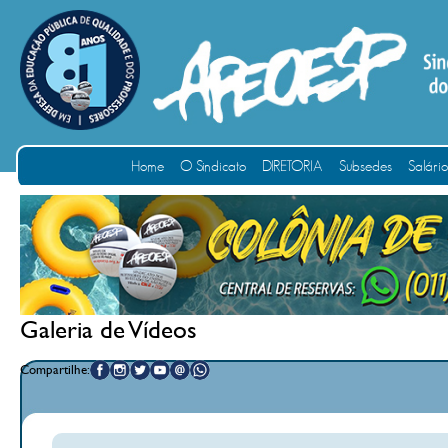
Home
O Sindicato
DIRETORIA
Subsedes
Salári
Galeria de Vídeos
Compartilhe: