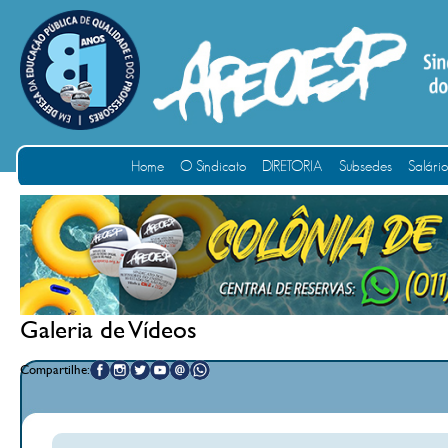
Home
O Sindicato
DIRETORIA
Subsedes
Salári
Galeria de Vídeos
Compartilhe: