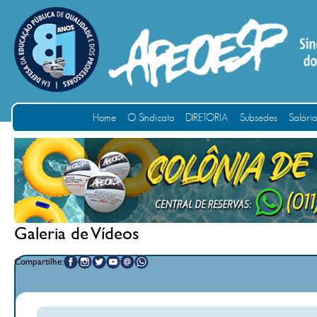
Home
O Sindicato
DIRETORIA
Subsedes
Salári
Galeria de Vídeos
Compartilhe: