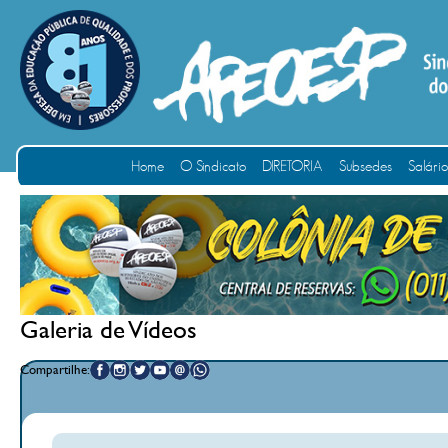
Home
O Sindicato
DIRETORIA
Subsedes
Salári
Galeria de Vídeos
Compartilhe: