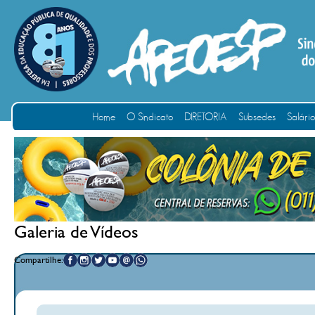
Home
O Sindicato
DIRETORIA
Subsedes
Salári
Galeria de Vídeos
Compartilhe: