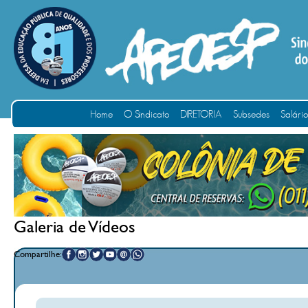
Home
O Sindicato
DIRETORIA
Subsedes
Salári
Galeria de Vídeos
Compartilhe: