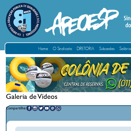
Home
O Sindicato
DIRETORIA
Subsedes
Salári
Galeria de Vídeos
Compartilhe: