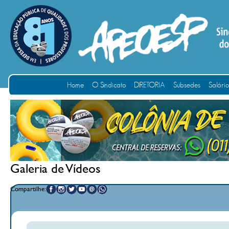
Home
O Sindicato
DIRETORIA
Subsedes
Salári
Galeria de Vídeos
Compartilhe: