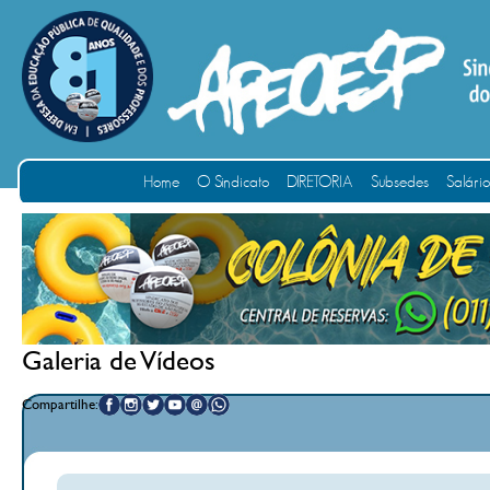
Home
O Sindicato
DIRETORIA
Subsedes
Salári
Galeria de Vídeos
Compartilhe: