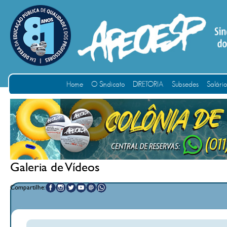
Home
O Sindicato
DIRETORIA
Subsedes
Salári
Galeria de Vídeos
Compartilhe: