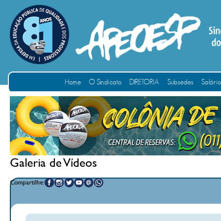
Home
O Sindicato
DIRETORIA
Subsedes
Salári
Galeria de Vídeos
Compartilhe: