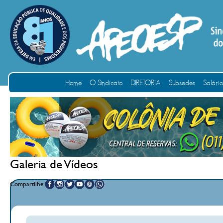
Home
O Sindicato
DIRETORIA
Subsedes
Salári
Galeria de Vídeos
Compartilhe: