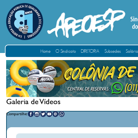
Home
O Sindicato
DIRETORIA
Subsedes
Salári
Galeria de Vídeos
Compartilhe: