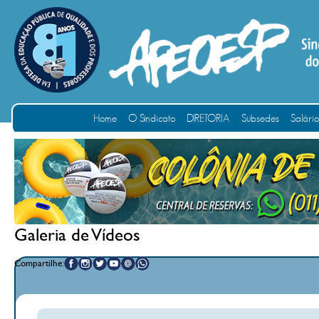
Home
O Sindicato
DIRETORIA
Subsedes
Salári
Galeria de Vídeos
Compartilhe: