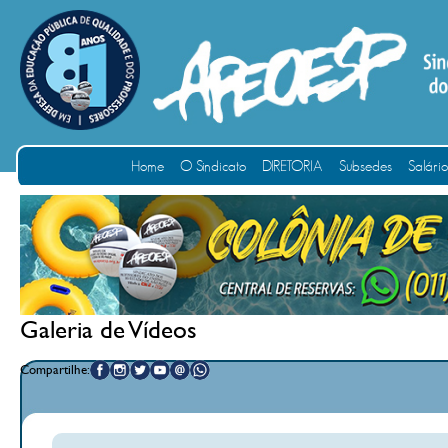
Home
O Sindicato
DIRETORIA
Subsedes
Salári
Galeria de Vídeos
Compartilhe: