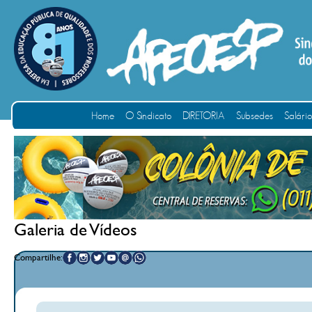
Home
O Sindicato
DIRETORIA
Subsedes
Salári
Galeria de Vídeos
Compartilhe: