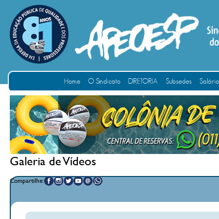
Home
O Sindicato
DIRETORIA
Subsedes
Salári
Galeria de Vídeos
Compartilhe: