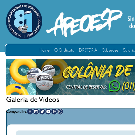
Home
O Sindicato
DIRETORIA
Subsedes
Salári
Galeria de Vídeos
Compartilhe: