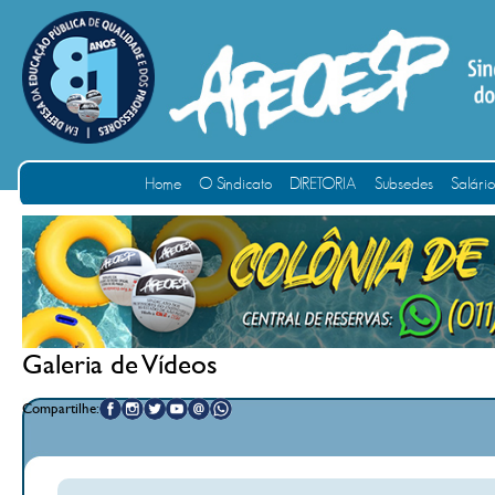
Home
O Sindicato
DIRETORIA
Subsedes
Salári
Galeria de Vídeos
Compartilhe: