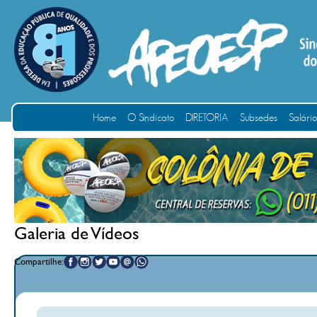
Home
O Sindicato
DIRETORIA
Subsedes
Salári
Galeria de Vídeos
Compartilhe: