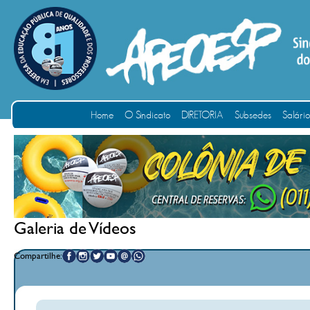
Home
O Sindicato
DIRETORIA
Subsedes
Salári
Galeria de Vídeos
Compartilhe: