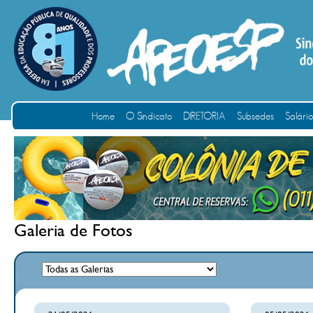
Home
O Sindicato
DIRETORIA
Subsedes
Salári
Galeria de Fotos