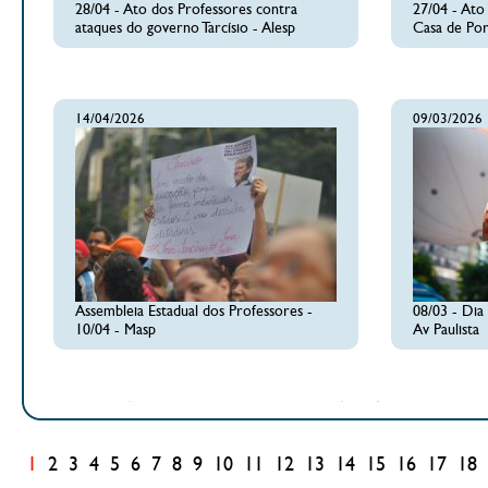
28/04 - Ato dos Professores contra
27/04 - Ato
ataques do governo Tarcísio - Alesp
Casa de Por
14/04/2026
09/03/2026
Assembleia Estadual dos Professores -
08/03 - Dia
10/04 - Masp
Av Paulista
1
2
3
4
5
6
7
8
9
10
11
12
13
14
15
16
17
18