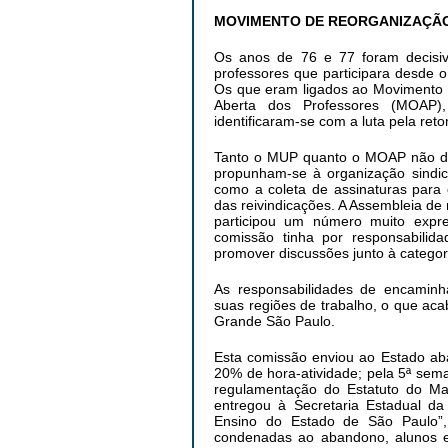
MOVIMENTO DE REORGANIZAÇÃO
Os anos de 76 e 77 foram decis
professores que participara desde o
Os que eram ligados ao Movimento 
Aberta dos Professores (MOAP),
identificaram-se com a luta pela re
Tanto o MUP quanto o MOAP não di
propunham-se à organização sindic
como a coleta de assinaturas para 
das reivindicações. A Assembleia de
participou um número muito expre
comissão tinha por responsabilid
promover discussões junto à categor
As responsabilidades de encaminha
suas regiões de trabalho, o que aca
Grande São Paulo.
Esta comissão enviou ao Estado abai
20% de hora-atividade; pela 5ª sem
regulamentação do Estatuto do Ma
entregou à Secretaria Estadual d
Ensino do Estado de São Paulo”, 
condenadas ao abandono, alunos e 