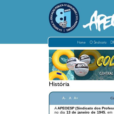
Home
O Sindicato
DI
História
A-
A
A+
Co
A
APEOESP (Sindicato dos Profess
no dia
13 de janeiro de 1945
, em