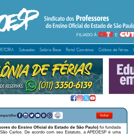
FILIADO À
E
RETORIA
Subsedes
Salário Base
Portal Convênios
Colônia de Férias
mpartilhe:
ores do Ensino Oficial do Estado de São Paulo)
foi fundada
 São Carlos. De acordo com seu Estatuto, a APEOESP é uma