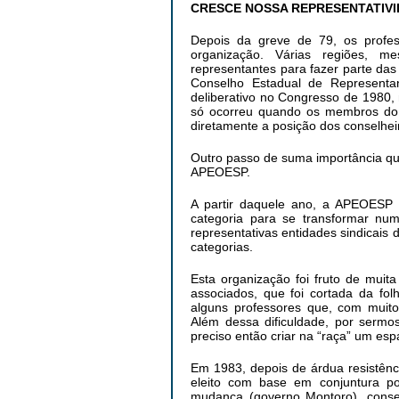
CRESCE NOSSA REPRESENTATIV
Depois da greve de 79, os profes
organização. Várias regiões, m
representantes para fazer parte das
Conselho Estadual de Representan
deliberativo no Congresso de 1980,
só ocorreu quando os membros do 
diretamente a posição dos conselhei
Outro passo de suma importância qu
APEOESP.
A partir daquele ano, a APEOESP
categoria para se transformar n
representativas entidades sindicais
categorias.
Esta organização foi fruto de muit
associados, que foi cortada da fo
alguns professores que, com muito
Além dessa dificuldade, por sermos 
preciso então criar na “raça” um es
Em 1983, depois de árdua resistênc
eleito com base em conjuntura p
mudança (governo Montoro), conse