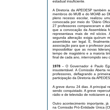
estadual insuficiente.
A Diretoria da APEOESP também ag
membros do MUB e do MOAB ao DEO
pleno recesso escolar, realizou u
convocada por meio do “Diário Ofic
27 professores compareceram e deli
que a convocação da Assembleia f
representava mais de mil sócios. 
segunda alteração exigia quórum mí
assembleia ser legal. E, finalment
associação para que o professor pude
impossibilitar que as novas lidera
tempo de magistério e a maioria ti
final de cada ano, interrompido seu
1978 -
O Governador é Paulo Egí
insustentável. A Comissão Aberta r
professores, deflagrando a primeir
participação da Diretoria da APEOES
A greve durou 24 dias. A principal 
sendo conquistado. A greve repercut
rádio e de televisão de noticiarem a 
Outro acontecimento importante, já
na Comissão Pró-Entidade Única (CP