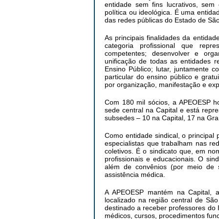
entidade sem fins lucrativos, sem 
política ou ideológica. É uma entid
das redes públicas do Estado de São
As principais finalidades da entidade
categoria profissional que repres
competentes; desenvolver e org
unificação de todas as entidades 
Ensino Público; lutar, juntamente 
particular do ensino público e gratu
por organização, manifestação e exp
Com 180 mil sócios, a APEOESP hoj
sede central na Capital e está re
subsedes – 10 na Capital, 17 na Gra
Como entidade sindical, o principa
especialistas que trabalham nas red
coletivos. É o sindicato que, em n
profissionais e educacionais. O si
além de convênios (por meio de 
assistência médica.
A APEOESP mantém na Capital, al
localizado na região central de Sã
destinado a receber professores do 
médicos, cursos, procedimentos func