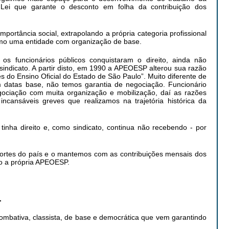
ei que garante o desconto em folha da contribuição dos
mportância social, extrapolando a própria categoria profissional
omo uma entidade com organização de base.
s funcionários públicos conquistaram o direito, ainda não
indicato. A partir disto, em 1990 a APEOESP alterou sua razão
es do Ensino Oficial do Estado de São Paulo”. Muito diferente de
m datas base, não temos garantia de negociação. Funcionário
gociação com muita organização e mobilização, daí as razões
ncansáveis greves que realizamos na trajetória histórica da
nha direito e, como sindicato, continua não recebendo - por
ortes do país e o mantemos com as contribuições mensais dos
ão a própria APEOESP.
.
combativa, classista, de base e democrática que vem garantindo