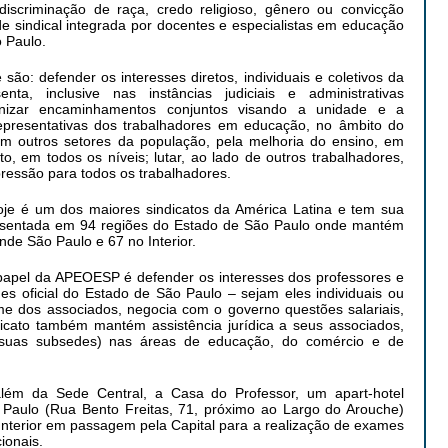
discriminação de raça, credo religioso, gênero ou convicção
ade sindical integrada por docentes e especialistas em educação
 Paulo.
 são: defender os interesses diretos, individuais e coletivos da
enta, inclusive nas instâncias judiciais e administrativas
anizar encaminhamentos conjuntos visando a unidade e a
representativas dos trabalhadores em educação, no âmbito do
com outros setores da população, pela melhoria do ensino, em
ito, em todos os níveis; lutar, ao lado de outros trabalhadores,
ressão para todos os trabalhadores.
e é um dos maiores sindicatos da América Latina e tem sua
presentada em 94 regiões do Estado de São Paulo onde mantém
nde São Paulo e 67 no Interior.
l papel da APEOESP é defender os interesses dos professores e
es oficial do Estado de São Paulo – sejam eles individuais ou
ome dos associados, negocia com o governo questões salariais,
ndicato também mantém assistência jurídica a seus associados,
suas subsedes) nas áreas de educação, do comércio e de
ém da Sede Central, a Casa do Professor, um apart-hotel
o Paulo (Rua Bento Freitas, 71, próximo ao Largo do Arouche)
Interior em passagem pela Capital para a realização de exames
ionais.