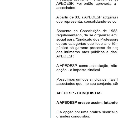
APEOESP. Foi então aprovada a L
associados.
A partir de 83, a APEOESP adquiriu i
que representa, consolidando-se c
Somente na Constituição de 1988 o
regulamentado, de se organizar em s
social para “Sindicato dos Professor
outras categorias que todo ano tê
público só garante processo de ne
dos inúmeros atos públicos e das i
APEOESP.
A APEOESP, como associação, não ti
opção - o imposto sindical.
Possuímos um dos sindicatos mais f
associados que, no seu conjunto, s
APEOESP - CONQUISTAS
A APEOESP cresce assim: lutando
É a opção por uma prática sindical 
grandes conquistas.