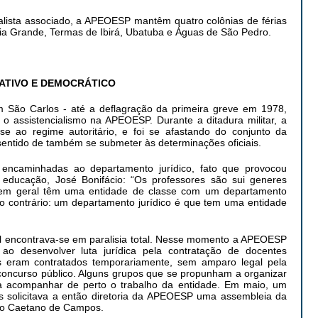
ialista associado, a APEOESP mantêm quatro colônias de férias
Praia Grande, Termas de Ibirá, Ubatuba e Águas de São Pedro.
ATIVO E DEMOCRÁTICO
São Carlos - até a deflagração da primeira greve em 1978,
 assistencialismo na APEOESP. Durante a ditadura militar, a
e ao regime autoritário, e foi se afastando do conjunto da
 sentido de também se submeter às determinações oficiais.
 encaminhadas ao departamento jurídico, fato que provocou
 educação, José Bonifácio: “Os professores são sui generes
s em geral têm uma entidade de classe com um departamento
 o contrário: um departamento jurídico é que tem uma entidade
l encontrava-se em paralisia total. Nesse momento a APEOESP
ao desenvolver luta jurídica pela contratação de docentes
os eram contratados temporariamente, sem amparo legal pela
oncurso público. Alguns grupos que se propunham a organizar
a acompanhar de perto o trabalho da entidade. Em maio, um
s solicitava a então diretoria da APEOESP uma assembleia da
égio Caetano de Campos.