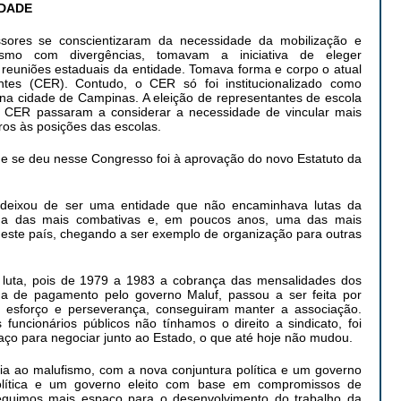
IDADE
sores se conscientizaram da necessidade da mobilização e
esmo com divergências, tomavam a iniciativa de eleger
 reuniões estaduais da entidade. Tomava forma e corpo o atual
tes (CER). Contudo, o CER só foi institucionalizado como
 na cidade de Campinas. A eleição de representantes de escola
CER passaram a considerar a necessidade de vincular mais
ros às posições das escolas.
e se deu nesse Congresso foi à aprovação do novo Estatuto da
 deixou de ser uma entidade que não encaminhava lutas da
uma das mais combativas e, em poucos anos, uma das mais
 deste país, chegando a ser exemplo de organização para outras
a luta, pois de 1979 a 1983 a cobrança das mensalidades dos
lha de pagamento pelo governo Maluf, passou a ser feita por
 esforço e perseverança, conseguiram manter a associação.
funcionários públicos não tínhamos o direito a sindicato, foi
paço para negociar junto ao Estado, o que até hoje não mudou.
ia ao malufismo, com a nova conjuntura política e um governo
olítica e um governo eleito com base em compromissos de
guimos mais espaço para o desenvolvimento do trabalho da