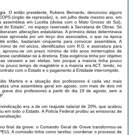
ia. O então presidente, Rubens Bernardo, denunciou alguns
PS (órgão de repressão), e, em julho deste mesmo ano, em
ma assembleia em Lucélia (divisa com o Mato Grosso do Sul),
ial do Estado”, no espaço reservado à Secretaria de Obras. Só
beraram alterações estatutárias. A primeira delas determinava
osse aprovada por um terço dos associados, o que na época
Até então, bastariam cinquenta para convocar assembleia. A
nimo de mil sócios, identificados com R.G. e assinatura para
e, aprovou-se um prazo mínimo de três anos ininterruptos de
sse candidatar-se à diretoria. Esta exigência tinha por objetivo
nças viessem a ser eleitas. Isto porque a maioria tinha pouco
nha pouco tempo de magistério e a maioria era ACT, tendo, no
 contrato com o Estado e o pagamento à Entidade interrompido.
dio Martins e a situação dos professores é cada vez mais
ealiza uma assembleia geral em agosto, com mais de dois mil
a greve dos professores a partir do dia 19 de agosto, sem a
P.
reivindicação era a de um reajuste salarial de 20%, que acabou
iu em todo o Estado. A Polícia Federal proibiu as emissoras de
paralisação.
 no final da greve: o Comando Geral de Greve transformou-se
EU). A comissão tinha como tarefas: coordenar o processo de