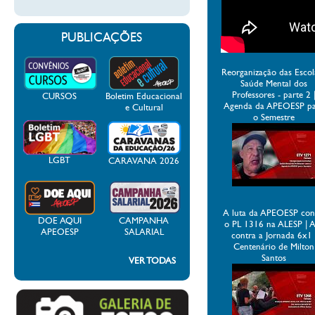
PUBLICAÇÕES
Reorganização das Escol
Saúde Mental dos
Professores - parte 2 
CURSOS
Boletim Educacional
Agenda da APEOESP p
e Cultural
o Semestre
LGBT
CARAVANA 2026
A luta da APEOESP con
DOE AQUI
CAMPANHA
o PL 1316 na ALESP | 
APEOESP
SALARIAL
contra a Jornada 6x1 
Centenário de Milton
Santos
VER TODAS