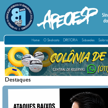
Home
O Sindicato
DIRETORIA
Subsedes
Salári
Destaques