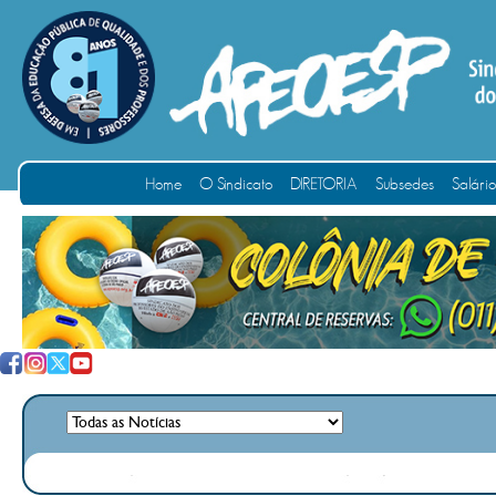
Home
O Sindicato
DIRETORIA
Subsedes
Salári