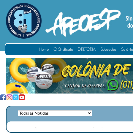
Home
O Sindicato
DIRETORIA
Subsedes
Salári