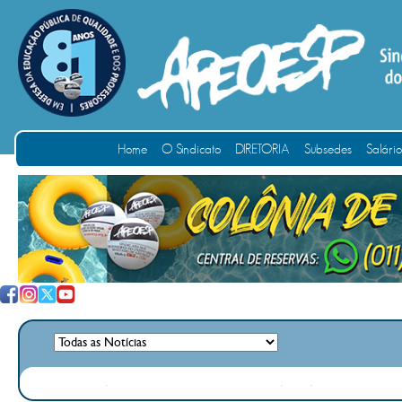
Home
O Sindicato
DIRETORIA
Subsedes
Salári