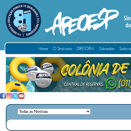
Home
O Sindicato
DIRETORIA
Subsedes
Salári