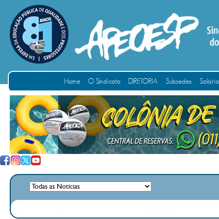
Home
O Sindicato
DIRETORIA
Subsedes
Salári