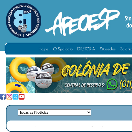
Home
O Sindicato
DIRETORIA
Subsedes
Salári