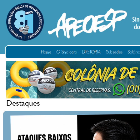
Home
O Sindicato
DIRETORIA
Subsedes
Salári
Destaques