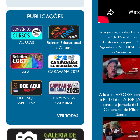
PUBLICAÇÕES
Reorganização das Escol
Saúde Mental dos
Professores - parte 2 
CURSOS
Boletim Educacional
Agenda da APEOESP p
e Cultural
o Semestre
LGBT
CARAVANA 2026
A luta da APEOESP con
DOE AQUI
CAMPANHA
o PL 1316 na ALESP | 
APEOESP
SALARIAL
contra a Jornada 6x1 
Centenário de Milton
Santos
VER TODAS