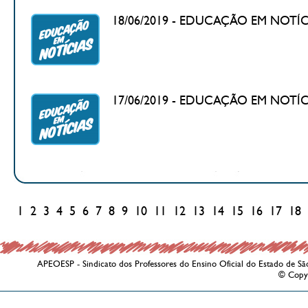
18/06/2019 - EDUCAÇÃO EM NOTÍCIAS 
17/06/2019 - EDUCAÇÃO EM NOTÍCIAS 
1
2
3
4
5
6
7
8
9
10
11
12
13
14
15
16
17
18
APEOESP - Sindicato dos Professores do Ensino Oficial do Estado de Sã
© Copy