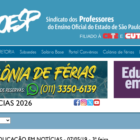
FILIADO À
E
RETORIA
Subsedes
Salário Base
Portal Convênios
Colônia de Férias
IAS 2026
EDUCAÇÃO EM NOTÍCIAS - 07/05/19 - 3ª feira