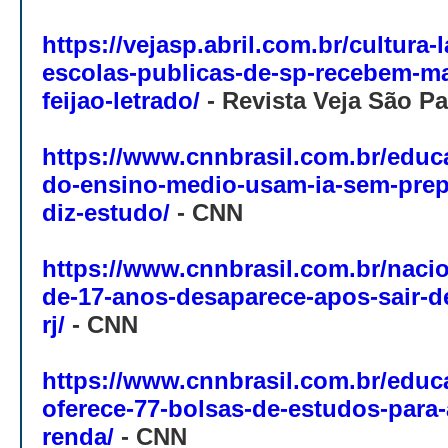
https://vejasp.abril.com.br/cultura-
escolas-publicas-de-sp-recebem-mai
feijao-letrado/
-
Revista Veja São P
https://www.cnnbrasil.com.br/educ
do-ensino-medio-usam-ia-sem-prep
diz-estudo/
-
CNN
https://www.cnnbrasil.com.br/nacio
de-17-anos-desaparece-apos-sair-de
rj/
-
CNN
https://www.cnnbrasil.com.br/edu
oferece-77-bolsas-de-estudos-para-
renda/
-
CNN