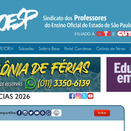
FILIADO À
E
RETORIA
Subsedes
Salário Base
Portal Convênios
Colônia de Férias
IAS 2026
mpartilhe: