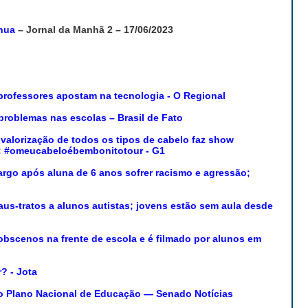
inua
– Jornal da Manhã 2 – 17/06/2023
rofessores apostam na tecnologia - O Regional
problemas nas escolas – Brasil de Fato
valorização de todos os tipos de cabelo faz show
as: #omeucabeloébembonitotour - G1
argo após aluna de 6 anos sofrer racismo e agressão;
us-tratos a alunos autistas; jovens estão sem aula desde
bscenos na frente de escola e é filmado por alunos em
? - Jota
ovo Plano Nacional de Educação — Senado Notícias