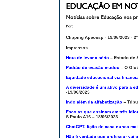
EDUCAÇÃO EM NOTÍCIA
Notícias sobre Educação nos pr
Por:
Clipping Apeoesp - 19/06/2023 - 2
ª
Impressos
Hora de levar a sério
– Estado de S
Padrão de evasão mudou
– O Glob
Equidade educacional via financ
A diversidade é um ativo para a e
-19/06/2023
Indo além da alfabetização
– Tribu
Escolas que ensinam em três idio
S.Paulo A16 – 18/06/2023
ChatGPT: lição de casa nunca ma
Não é verdade que professor vai g