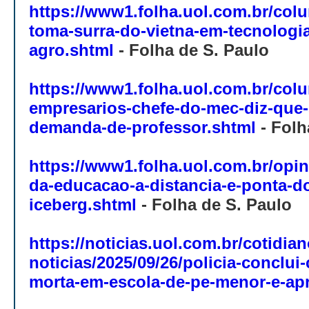
https://www1.folha.uol.com.br/colu
toma-surra-do-vietna-em-tecnologi
agro.shtml
-
Folha de S. Paulo
https://www1.folha.uol.com.br/colu
empresarios-chefe-do-mec-diz-que-
demanda-de-professor.shtml
-
Folh
https://www1.folha.uol.com.br/opi
da-educacao-a-distancia-e-ponta-d
iceberg.shtml
-
Folha de S. Paulo
https://noticias.uol.com.br/cotidian
noticias/2025/09/26/policia-conclui
morta-em-escola-de-pe-menor-e-ap