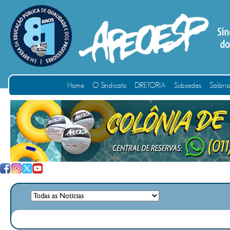
Home
O Sindicato
DIRETORIA
Subsedes
Salári