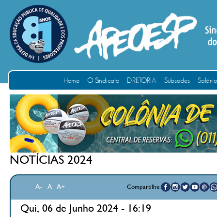
Home
O Sindicato
DIRETORIA
Subsedes
Salári
NOTÍCIAS 2024
A-
A
A+
Compartilhe:
Qui, 06 de Junho 2024 - 16:19