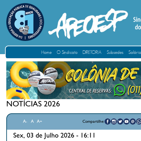
Home
O Sindicato
DIRETORIA
Subsedes
Salári
NOTÍCIAS 2026
A-
A
A+
Compartilhe:
Sex, 03 de Julho 2026 - 16:11