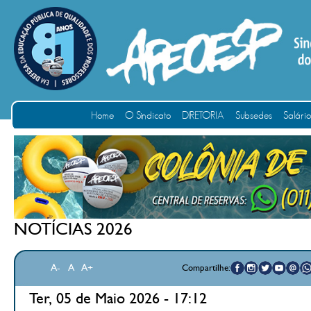
Home
O Sindicato
DIRETORIA
Subsedes
Salári
NOTÍCIAS 2026
A-
A
A+
Compartilhe:
Ter, 05 de Maio 2026 - 17:12