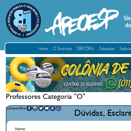
Home
O Sindicato
DIRETORIA
Subsedes
Salári
Professores Categoria "O"
Compartilhe:
Dúvidas, Escla
Nome: