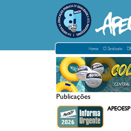
Home
O Sindicato
DI
Publicações
APEOESP