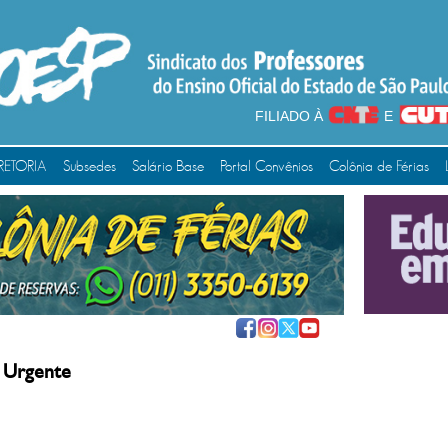
FILIADO À
E
RETORIA
Subsedes
Salário Base
Portal Convênios
Colônia de Férias
 Urgente