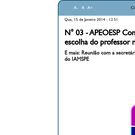
A-
A
A+
Co
Qua, 15 de Janeiro 2014 - 12:51
N° 03 - APEOESP Conqu
escolha do professor n
E mais: Reunião com a secretár
do IAMSPE