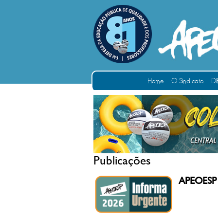
Home
O Sindicato
DI
Publicações
APEOESP