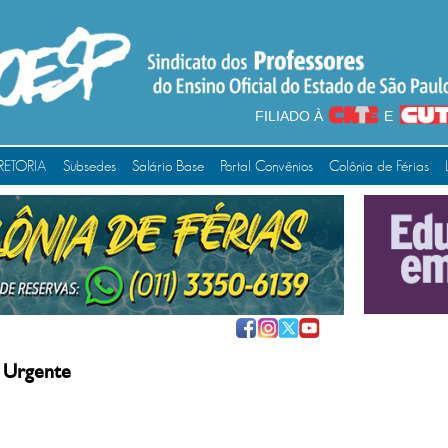
FILIADO À
E
RETORIA
Subsedes
Salário Base
Portal Convênios
Colônia de Férias
 Urgente